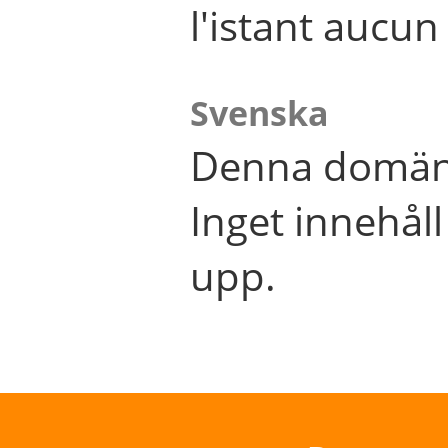
l'istant aucu
Svenska
Denna domän 
Inget innehål
upp.